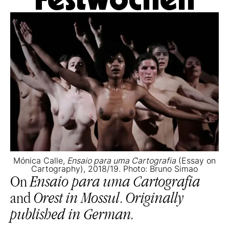
Mónica Calle,
Ensaio para uma Cartografia
(Essay on
Cartography), 2018/19. Photo: Bruno Simao
On
Ensaio para uma Cartografia
and
Orest in Mossul
.
Originally
published in German.