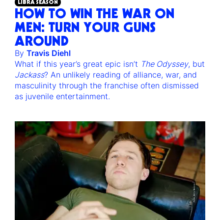
LIBRA SEASON
HOW TO WIN THE WAR ON
MEN: TURN YOUR GUNS
AROUND
By
Travis Diehl
What if this year’s great epic isn’t
The Odyssey
, but
Jackass
? An unlikely reading of alliance, war, and
masculinity through the franchise often dismissed
as juvenile entertainment.